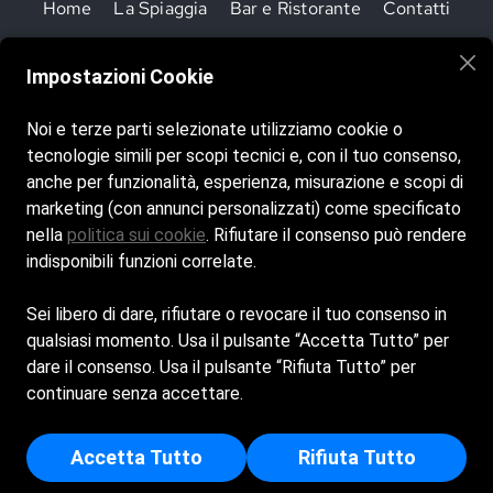
Home
La Spiaggia
Bar e Ristorante
Contatti
Impostazioni Cookie
Noi e terze parti selezionate utilizziamo cookie o
tecnologie simili per scopi tecnici e, con il tuo consenso,
anche per funzionalità, esperienza, misurazione e scopi di
marketing (con annunci personalizzati) come specificato
nella
politica sui cookie
. Rifiutare il consenso può rendere
indisponibili funzioni correlate.
Cookie Policy
Sei libero di dare, rifiutare o revocare il tuo consenso in
Privacy Policy
qualsiasi momento. Usa il pulsante “Accetta Tutto” per
dare il consenso. Usa il pulsante “Rifiuta Tutto” per
Sud Platinum srl - Sede Legale: VIA PORDENONE -
continuare senza accettare.
74013 - GINOSA (TA) - Capitale Sociale Euro 12.000
- Iscritta al registro delle imprese di Taranto - p.i/c.f:
02765910738 - Numero REA: TA - 168381
Accetta Tutto
Rifiuta Tutto